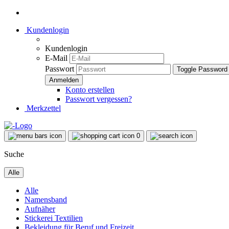
Kundenlogin
Kundenlogin
E-Mail
Passwort
Toggle Password
Konto erstellen
Passwort vergessen?
Merkzettel
0
Suche
Alle
Alle
Namensband
Aufnäher
Stickerei Textilien
Bekleidung für Beruf und Freizeit